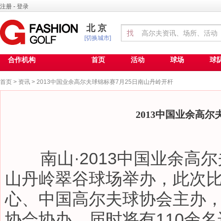
注册
-
登录
北京
[切换城市]
合作机构
首页
活动
球场
球
首页
>
资讯
>
2013中国业余高尔夫球锦标赛7月25日南山丹岭开杆
2013中国业余高
南山·2013中国业余高
山丹岭翠谷球场举办，此次
心、中国高尔夫球协会主办
协会协办，届时将有110余