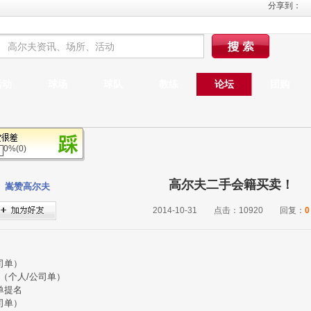
分享到：
活动
球场
球队
教练
论坛
团购
0%(0)
高尔夫二手会籍买卖！
嵩赞高尔夫
2014-10-31
点击：
10920
回复：
0
司单）
（个人
/公司单）
单提名
司单）