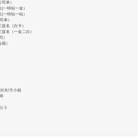
公司单）
名
(一特钻一金）
名
(一特钻一钻）
司单）
三提名（白卡）
三提名（一金二白）
公司）
会籍）
尔夫
/方小姐
88
分:5