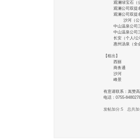
观澜绿宝石（
观澜公司双提
观澜公司双提
沙河（公
中山温泉公司
中山温泉公司
长安（个人
/
惠州汤泉（全
【租出】
西丽
商务通
沙河
峰景
有意请联系：嵩赞高
电话：
0755-848027
发帖加分:5 总共加