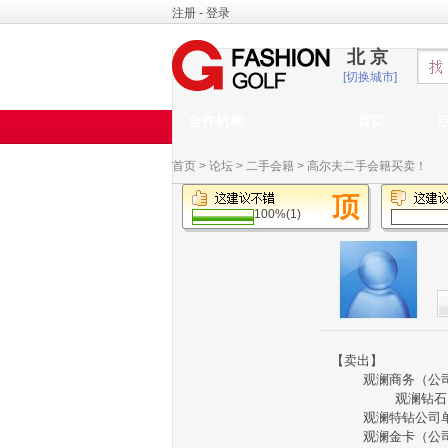
注册
-
登录
北京
[切换城市]
合作机构
首页
首页
>
论坛
>
二手会籍
>
高尔夫二手会籍买卖！
100%(1)
【卖出】
观澜商务（公
观澜钻石
观澜特钻公司
观澜金卡（公