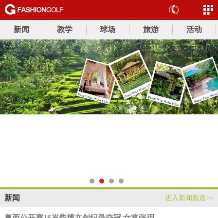
新闻
教学
球场
旅游
活动
新闻
进入新闻频道>>
粤西公开赛16岁柴博文创纪录夺冠 女将张玥...