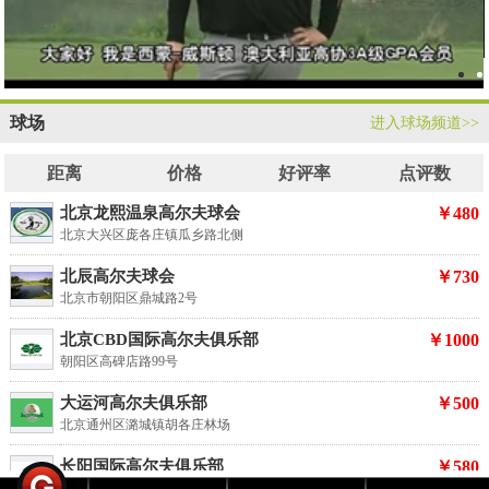
球场
进入球场频道>>
距离
价格
好评率
点评数
北京龙熙温泉高尔夫球会
￥
480
北京大兴区庞各庄镇瓜乡路北侧
北辰高尔夫球会
￥
730
北京市朝阳区鼎城路2号
北京CBD国际高尔夫俱乐部
￥
1000
朝阳区高碑店路99号
大运河高尔夫俱乐部
￥
500
北京通州区潞城镇胡各庄林场
长阳国际高尔夫俱乐部
￥
580
北京市南六环长阳收费站出口50米