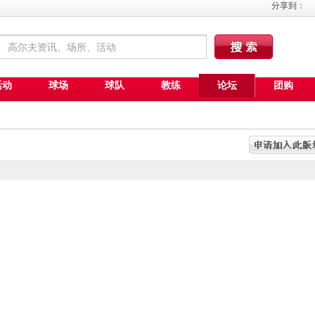
分享到：
活动
球场
球队
教练
论坛
团购