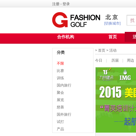
注册
-
登录
北京
[切换城市]
合作机构
首页
>
首页
>
活动
分类
今日
|
历届
|
周边
不限
比赛
训练
国内旅行
聚会
展览
慈善
国外旅行
试打
产品