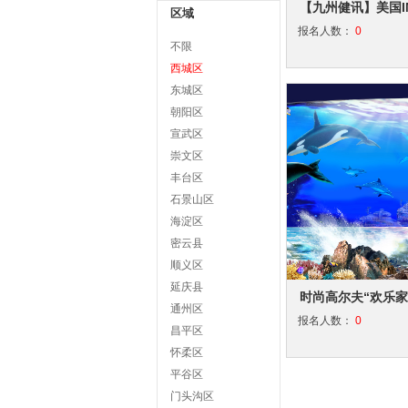
【九州健讯】美国I
区域
报名人数：
0
不限
西城区
东城区
朝阳区
宣武区
崇文区
丰台区
石景山区
海淀区
密云县
顺义区
延庆县
时尚高尔夫“欢乐家
通州区
报名人数：
0
昌平区
怀柔区
平谷区
门头沟区